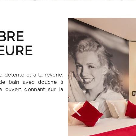
BRE
EURE
a détente et à la rêverie.
 de bain avec douche à
e ouvert donnant sur la
NOS 
Les no