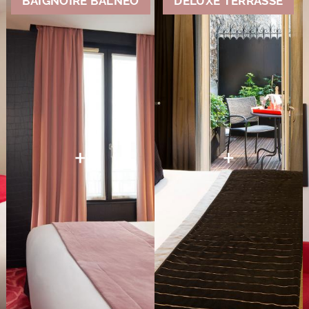
BAIGNOIRE BALNÉO
DELUXE TERRASSE
+
+