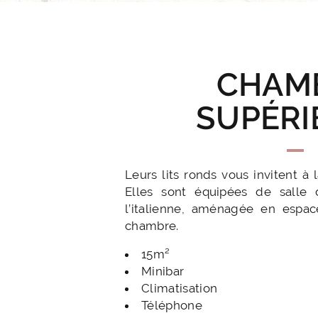
CHAM
SUPÉRI
ACCUEIL
Leurs lits ronds vous invitent à l
HOTEL ET SERVICES
Elles sont équipées de salle
l’italienne, aménagée en espac
chambre.
NOS CHAMBRES
15m²
OFFRES EXCLUSIVES
Minibar
Climatisation
Téléphone
NOS ENGAGEMENTS